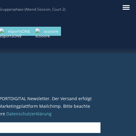
 Gruppenphase (Abend-Session, Court 2)
eSportsONE
scooore
PORTDIGITAL Newsletter. Der Versand erfolgt
arketingplattform Mailchimp. Bitte beachte
ere
Datenschutzerklärung