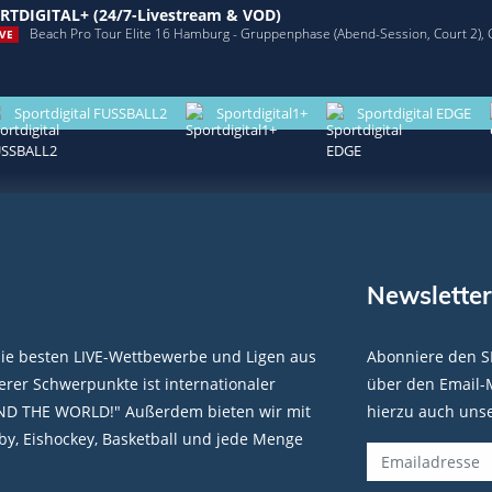
RTDIGITAL+ (24/7-Livestream & VOD)
Beach Pro Tour Elite 16 Hamburg - Gruppenphase (Abend-Session, Court 2),
VE
Sportdigital FUSSBALL2
Sportdigital1+
Sportdigital EDGE
Newsletter
die besten LIVE-Wettbewerbe und Ligen aus
Abonniere den S
rer Schwerpunkte ist internationaler
über den Email-M
ND THE WORLD!" Außerdem bieten wir mit
hierzu auch uns
y, Eishockey, Basketball und jede Menge