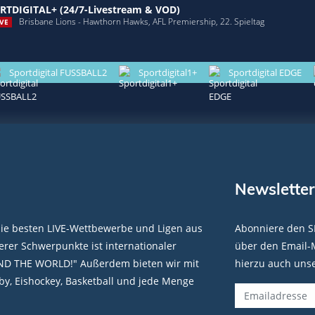
RTDIGITAL+ (24/7-Livestream & VOD)
Brisbane Lions - Hawthorn Hawks, AFL Premiership, 22. Spieltag
VE
Sportdigital FUSSBALL2
Sportdigital1+
Sportdigital EDGE
Newsletter
die besten LIVE-Wettbewerbe und Ligen aus
Abonniere den S
rer Schwerpunkte ist internationaler
über den Email-M
ND THE WORLD!" Außerdem bieten wir mit
hierzu auch uns
y, Eishockey, Basketball und jede Menge