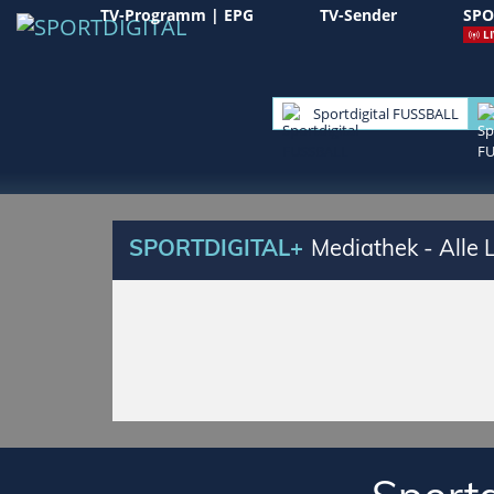
TV-Programm | EPG
TV-Sender
SPO
LI
Sportdigital FUSSBALL
SPORTDIGITAL+
Mediathek - Alle