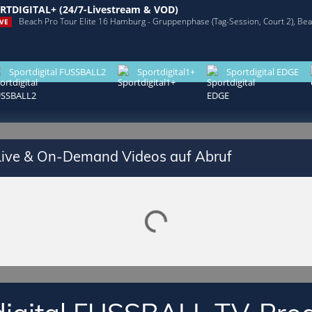
RTDIGITAL+ (24/7-Livestream & VOD)
Beach Pro Tour Elite 16 Hamburg - Gruppenphase (Tag-Session, Court 2), Beach
VE
Sportdigital FUSSBALL2
Sportdigital1+
Sportdigital EDGE
 Live & On-Demand Videos auf Abruf
Lade SPORTDIGITAL+ Mediathek