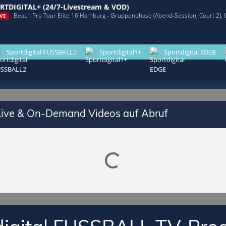
RTDIGITAL+ (24/7-Livestream & VOD)
Beach Pro Tour Elite 16 Hamburg - Gruppenphase (Abend-Session, Court 2),
VE
Sportdigital FUSSBALL2
Sportdigital1+
Sportdigital EDGE
 Live & On-Demand Videos auf Abruf
Lade SPORTDIGITAL+ Mediathek