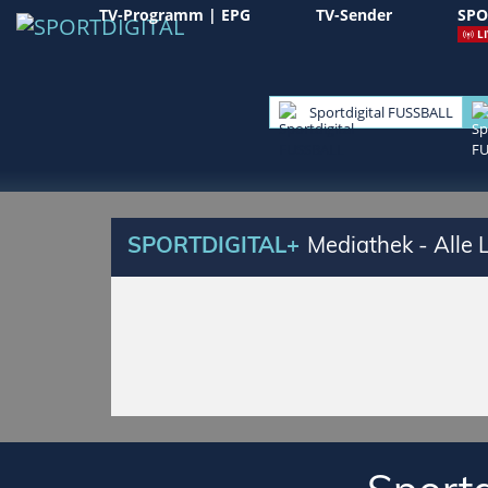
TV-Programm | EPG
TV-Sender
SPO
LI
Sportdigital FUSSBALL
SPORTDIGITAL+
Mediathek - Alle