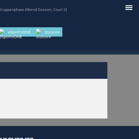
 Gruppenphase (Abend-Session, Court 2)
eSportsONE
scooore