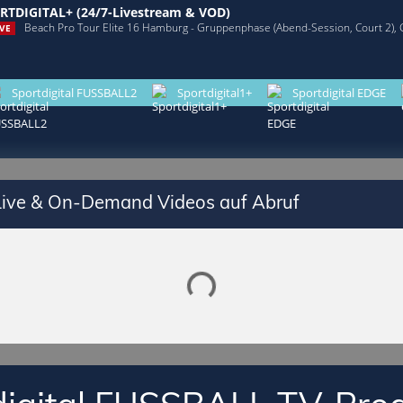
RTDIGITAL+ (24/7-Livestream & VOD)
Beach Pro Tour Elite 16 Hamburg - Gruppenphase (Abend-Session, Court 2),
VE
Sportdigital FUSSBALL2
Sportdigital1+
Sportdigital EDGE
 Live & On-Demand Videos auf Abruf
Lade SPORTDIGITAL+ Mediathek