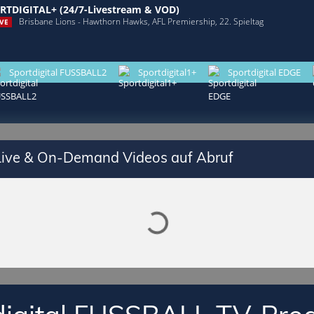
RTDIGITAL+ (24/7-Livestream & VOD)
Brisbane Lions - Hawthorn Hawks, AFL Premiership, 22. Spieltag
VE
Sportdigital FUSSBALL2
Sportdigital1+
Sportdigital EDGE
Lade SPORTDIGITAL+ Mediathek
 Live & On-Demand Videos auf Abruf