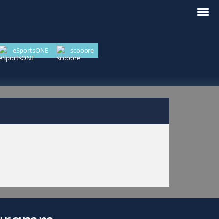
eSportsONE
scooore