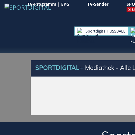
TV-Programm | EPG
TV-Sender
SPO
LI
Sportdigital FUSSBALL
SPORTDIGITAL+
Mediathek - Alle