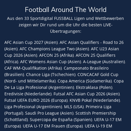
Football Around The World
Aus den 33 Sportdigital FUSSBALL Ligen und Wettbewerben
zeigen wir Dir rund um die Uhr die besten LIVE-
Übertragungen:
AFC Asian Cup 2027 (Asien)
,
AFC Asian Qualifiers - Road to 26
(Asien)
,
AFC Champions League Two (Asien)
,
AFC U23 Asian
Cup 2026 (Asien)
,
AFCON 25 (Afrika)
,
AFCON 25 Qualifiers
(Africa)
,
AFC Womens Asian Cup (Asien)
,
A-League (Australien)
,
CAF WM-Qualifikation (Afrika)
,
Campeonato Brasileiro
(Brasilien)
,
Chance Liga (Tschechien)
,
CONCACAF Gold Cup
(Nord- und Mittelamerika)
,
Copa America (Südamerika)
,
Copa
De La Liga Profesional (Argentinien)
,
Ekstraklasa (Polen)
,
Eredivisie (Niederlande)
,
Futsal AFC Asian Cup 2026 (Asien)
,
Futsal UEFA EURO 2026 (Europa)
,
KNVB Pokal (Niederlande)
,
Liga Profesional (Argentinien)
,
MLS (USA)
,
Primeira Liga
(Portugal)
,
Saudi Pro League (Asien)
,
Scottish Premiership
(Schottland)
,
Supercopa de España (Spanien)
,
UEFA U-17 EM
(Europa)
,
UEFA U-17 EM Frauen (Europa)
,
UEFA U-19 EM