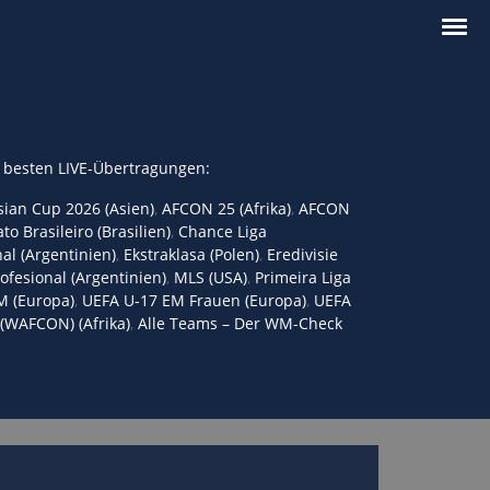
 besten LIVE-Übertragungen:
ian Cup 2026 (Asien)
,
AFCON 25 (Afrika)
,
AFCON
 Brasileiro (Brasilien)
,
Chance Liga
al (Argentinien)
,
Ekstraklasa (Polen)
,
Eredivisie
rofesional (Argentinien)
,
MLS (USA)
,
Primeira Liga
M (Europa)
,
UEFA U-17 EM Frauen (Europa)
,
UEFA
(WAFCON) (Afrika)
,
Alle Teams – Der WM-Check