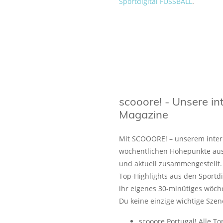
Sportdigital FUSSBALL
.
scooore! - Unsere in
Magazine
Mit SCOOORE! – unserem intern
wöchentlichen Höhepunkte aus
und aktuell zusammengestell
Top-Highlights aus den Sportd
ihr eigenes 30-minütiges wöche
Du keine einzige wichtige Szen
scooore Portugal! Alle To