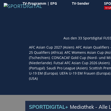
TV-Programm | EPG
TV-Sender
SPO
LI
Aus den 33 Sportdigital FUS
AFC Asian Cup 2027 (Asien)
,
AFC Asian Qualifiers 
25 Qualifiers (Africa)
,
AFC Womens Asian Cup (Asi
(Tschechien)
,
CONCACAF Gold Cup (Nord- und Mit
(Niederlande)
,
Futsal AFC Asian Cup 2026 (Asien)
(Portugal)
,
Saudi Pro League (Asien)
,
Scottish Prem
U-19 EM (Europa)
,
UEFA U-19 EM Frauen (Europa)
(USA)
SPORTDIGITAL+
Mediathek - Alle