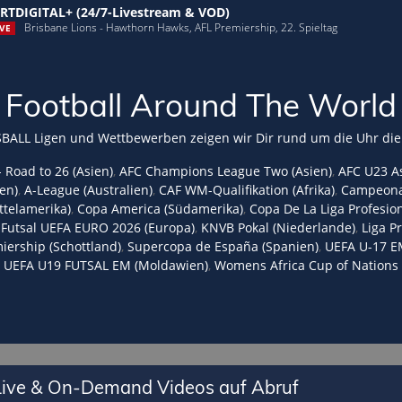
RTDIGITAL+ (24/7-Livestream & VOD)
Brisbane Lions - Hawthorn Hawks, AFL Premiership, 22. Spieltag
VE
Football Around The World
SBALL Ligen und Wettbewerben zeigen wir Dir rund um die Uhr die
- Road to 26 (Asien)
,
AFC Champions League Two (Asien)
,
AFC U23 As
en)
,
A-League (Australien)
,
CAF WM-Qualifikation (Afrika)
,
Campeonato
telamerika)
,
Copa America (Südamerika)
,
Copa De La Liga Profesion
,
Futsal UEFA EURO 2026 (Europa)
,
KNVB Pokal (Niederlande)
,
Liga P
iership (Schottland)
,
Supercopa de España (Spanien)
,
UEFA U-17 E
,
UEFA U19 FUTSAL EM (Moldawien)
,
Womens Africa Cup of Nations 
 Live & On-Demand Videos auf Abruf