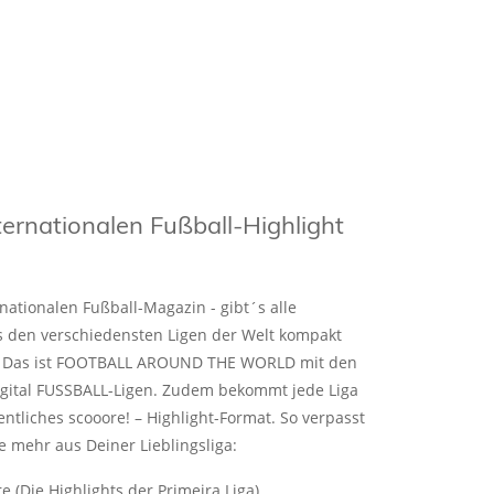
ternationalen Fußball-Highlight
ationalen Fußball-Magazin - gibt´s alle
 den verschiedensten Ligen der Welt kompakt
t. Das ist FOOTBALL AROUND THE WORLD mit den
igital FUSSBALL-Ligen. Zudem bekommt jede Liga
ntliches scooore! – Highlight-Format. So verpasst
e mehr aus Deiner Lieblingsliga:
re (Die Highlights der Primeira Liga)