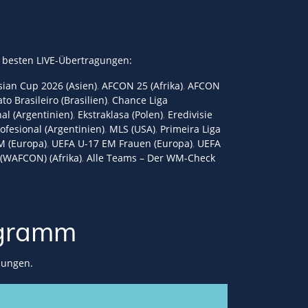
 besten LIVE-Übertragungen:
ian Cup 2026 (Asien)
,
AFCON 25 (Afrika)
,
AFCON
 Brasileiro (Brasilien)
,
Chance Liga
al (Argentinien)
,
Ekstraklasa (Polen)
,
Eredivisie
rofesional (Argentinien)
,
MLS (USA)
,
Primeira Liga
M (Europa)
,
UEFA U-17 EM Frauen (Europa)
,
UEFA
(WAFCON) (Afrika)
,
Alle Teams – Der WM-Check
gramm
lungen.