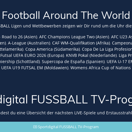
Football Around The World
SBALL Ligen und Wettbewerben zeigen wir Dir rund um die Uhr die
- Road to 26 (Asien)
,
AFC Champions League Two (Asien)
,
AFC U23 As
en)
,
A-League (Australien)
,
CAF WM-Qualifikation (Afrika)
,
Campeonato
telamerika)
,
Copa America (Südamerika)
,
Copa De La Liga Profesion
,
Futsal UEFA EURO 2026 (Europa)
,
KNVB Pokal (Niederlande)
,
Liga P
iership (Schottland)
,
Supercopa de España (Spanien)
,
UEFA U-17 E
,
UEFA U19 FUTSAL EM (Moldawien)
,
Womens Africa Cup of Nations 
digital FUSSBALL
TV-Pro
indest du eine Übersicht der nächsten LIVE-Spiele und Erstausstrah
Sportdigital FUSSBALL TV-Program