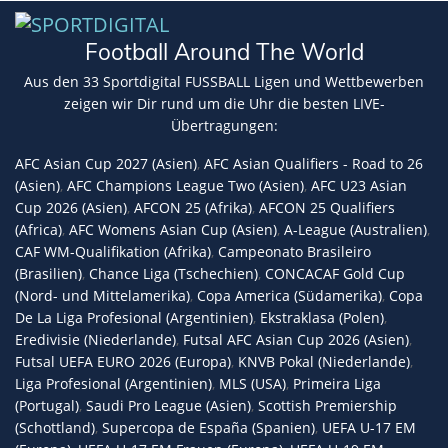
Football Around The World
Aus den 33 Sportdigital FUSSBALL Ligen und Wettbewerben
zeigen wir Dir rund um die Uhr die besten LIVE-
Übertragungen:
AFC Asian Cup 2027 (Asien)
,
AFC Asian Qualifiers - Road to 26
(Asien)
,
AFC Champions League Two (Asien)
,
AFC U23 Asian
Cup 2026 (Asien)
,
AFCON 25 (Afrika)
,
AFCON 25 Qualifiers
(Africa)
,
AFC Womens Asian Cup (Asien)
,
A-League (Australien)
,
CAF WM-Qualifikation (Afrika)
,
Campeonato Brasileiro
(Brasilien)
,
Chance Liga (Tschechien)
,
CONCACAF Gold Cup
(Nord- und Mittelamerika)
,
Copa America (Südamerika)
,
Copa
De La Liga Profesional (Argentinien)
,
Ekstraklasa (Polen)
,
Eredivisie (Niederlande)
,
Futsal AFC Asian Cup 2026 (Asien)
,
Futsal UEFA EURO 2026 (Europa)
,
KNVB Pokal (Niederlande)
,
Liga Profesional (Argentinien)
,
MLS (USA)
,
Primeira Liga
(Portugal)
,
Saudi Pro League (Asien)
,
Scottish Premiership
(Schottland)
,
Supercopa de España (Spanien)
,
UEFA U-17 EM