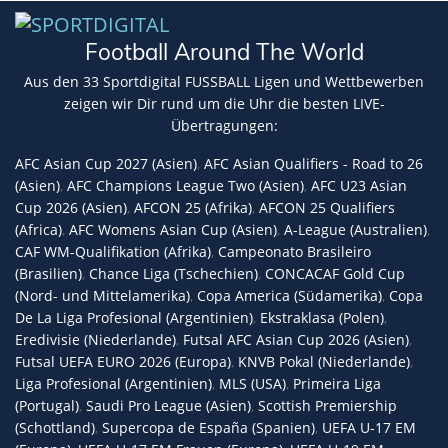
Football Around The World
Aus den 33 Sportdigital FUSSBALL Ligen und Wettbewerben
zeigen wir Dir rund um die Uhr die besten LIVE-
Übertragungen:
AFC Asian Cup 2027 (Asien)
,
AFC Asian Qualifiers - Road to 26
(Asien)
,
AFC Champions League Two (Asien)
,
AFC U23 Asian
Cup 2026 (Asien)
,
AFCON 25 (Afrika)
,
AFCON 25 Qualifiers
(Africa)
,
AFC Womens Asian Cup (Asien)
,
A-League (Australien)
,
CAF WM-Qualifikation (Afrika)
,
Campeonato Brasileiro
(Brasilien)
,
Chance Liga (Tschechien)
,
CONCACAF Gold Cup
(Nord- und Mittelamerika)
,
Copa America (Südamerika)
,
Copa
De La Liga Profesional (Argentinien)
,
Ekstraklasa (Polen)
,
Eredivisie (Niederlande)
,
Futsal AFC Asian Cup 2026 (Asien)
,
Futsal UEFA EURO 2026 (Europa)
,
KNVB Pokal (Niederlande)
,
Liga Profesional (Argentinien)
,
MLS (USA)
,
Primeira Liga
(Portugal)
,
Saudi Pro League (Asien)
,
Scottish Premiership
(Schottland)
,
Supercopa de España (Spanien)
,
UEFA U-17 EM