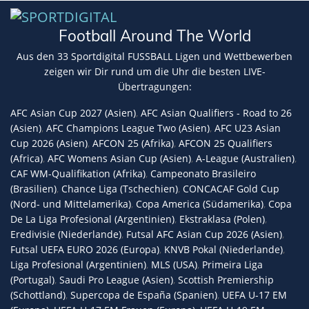
Football Around The World
Aus den 33 Sportdigital FUSSBALL Ligen und Wettbewerben
zeigen wir Dir rund um die Uhr die besten LIVE-
Übertragungen:
AFC Asian Cup 2027 (Asien)
,
AFC Asian Qualifiers - Road to 26
(Asien)
,
AFC Champions League Two (Asien)
,
AFC U23 Asian
Cup 2026 (Asien)
,
AFCON 25 (Afrika)
,
AFCON 25 Qualifiers
(Africa)
,
AFC Womens Asian Cup (Asien)
,
A-League (Australien)
,
CAF WM-Qualifikation (Afrika)
,
Campeonato Brasileiro
(Brasilien)
,
Chance Liga (Tschechien)
,
CONCACAF Gold Cup
(Nord- und Mittelamerika)
,
Copa America (Südamerika)
,
Copa
De La Liga Profesional (Argentinien)
,
Ekstraklasa (Polen)
,
Eredivisie (Niederlande)
,
Futsal AFC Asian Cup 2026 (Asien)
,
Futsal UEFA EURO 2026 (Europa)
,
KNVB Pokal (Niederlande)
,
Liga Profesional (Argentinien)
,
MLS (USA)
,
Primeira Liga
(Portugal)
,
Saudi Pro League (Asien)
,
Scottish Premiership
(Schottland)
,
Supercopa de España (Spanien)
,
UEFA U-17 EM